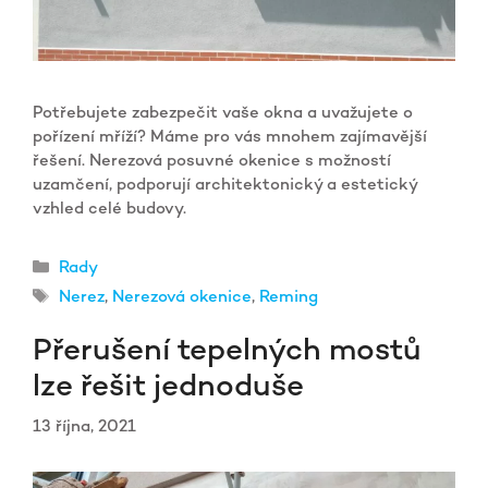
Potřebujete zabezpečit vaše okna a uvažujete o
pořízení mříží? Máme pro vás mnohem zajímavější
řešení. Nerezová posuvné okenice s možností
uzamčení, podporují architektonický a estetický
vzhled celé budovy.
Rubriky
Rady
Štítky
Nerez
,
Nerezová okenice
,
Reming
Přerušení tepelných mostů
lze řešit jednoduše
13 října, 2021