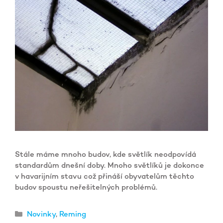
Stále máme mnoho budov, kde světlík neodpovídá
standardům dnešní doby. Mnoho světlíků je dokonce
v havarijním stavu což přináší obyvatelům těchto
budov spoustu neřešitelných problémů.
Rubriky
Novinky
,
Reming