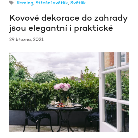
Štítky
Reming
,
Střešní světlík
,
Světlík
Kovové dekorace do zahrady
jsou elegantní i praktické
29 března, 2021