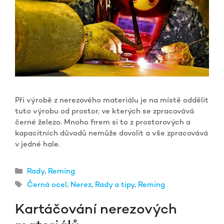
Při výrobě z nerezového materiálu je na místě oddělit
tuto výrobu od prostor, ve kterých se zpracovává
černé železo. Mnoho firem si to z prostorových a
kapacitních důvodů nemůže dovolit a vše zpracovává
v jedné hale.
Rubriky
Rady
,
Reming
Štítky
Černá ocel
,
Nerez
,
Rady a tipy
,
Reming
Kartáčování nerezových