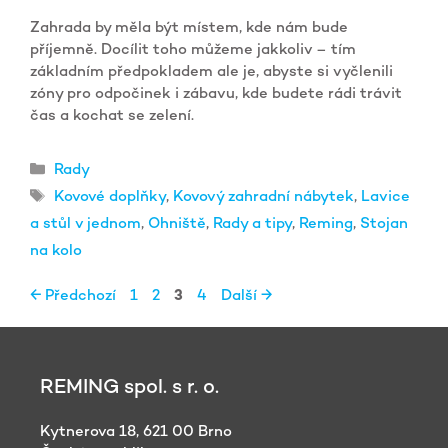
Zahrada by měla být místem, kde nám bude
příjemně. Docílit toho můžeme jakkoliv – tím
základním předpokladem ale je, abyste si vyčlenili
zóny pro odpočinek i zábavu, kde budete rádi trávit
čas a kochat se zelení.
Rubriky
Rady
Štítky
Kovové doplňky
,
Kovový zahradní nábytek
,
Lavice
a stůl v jednom
,
Ohniště
,
Rady a tipy
,
Reming
,
Stojan
na kolo
Stránka
Stránka
Stránka
Stránka
←
Předchozí
1
2
3
4
Další
→
REMING spol. s r. o.
Kytnerova 18, 621 00 Brno