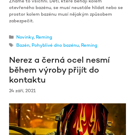
Známe to všichni. Děti, které běhají kolem
otevřeného bazénu, se musí neustále hlídat nebo se
prostor kolem bazénu musí nějakým způsobem
zabezpečit.
Rubriky
Novinky
,
Reming
Štítky
Bazén
,
Pohyblivé dno bazénu
,
Reming
Nerez a černá ocel nesmí
během výroby přijít do
kontaktu
24 září, 2021