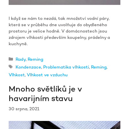
I když se nám to nezdá, tak množství vodní páry,
která se v průběhu dne uvolňuje do obydleného
prostoru je velice hodně. V domácnostech jsou
zdrojem vlhkosti především koupelny, prádelny a
kuchyně.
Rubriky
Rady
,
Reming
Štítky
Kondenzace
,
Problematika vlhkosti
,
Reming
,
Vlhkost
,
Vlhkost ve vzduchu
Mnoho světlíků je v
havarijním stavu
30 srpna, 2021