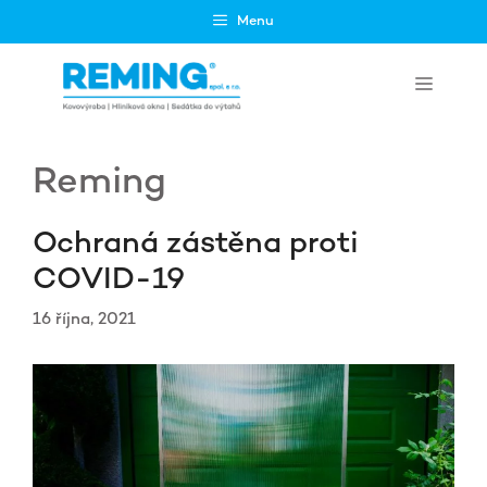
Přeskočit
Menu
na
obsah
Menu
Reming
Ochraná zástěna proti
COVID-19
16 října, 2021