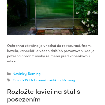
Ochranná zástěna je vhodná do restaurací, firem,
hotelů, kanceláří a všech dalších provozoven, kde je
potřeba chránit osoby zejména před kapénkovou
infekcí.
Rubriky
Novinky
,
Reming
Štítky
Covid-19
,
Ochranná zástěna
,
Reming
Rozložte lavici na stůl s
posezením