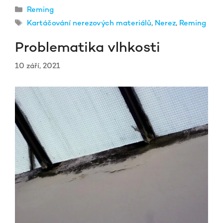
Rubriky
Reming
Štítky
Kartáčování nerezových materiálů
,
Nerez
,
Reming
Problematika vlhkosti
10 září, 2021