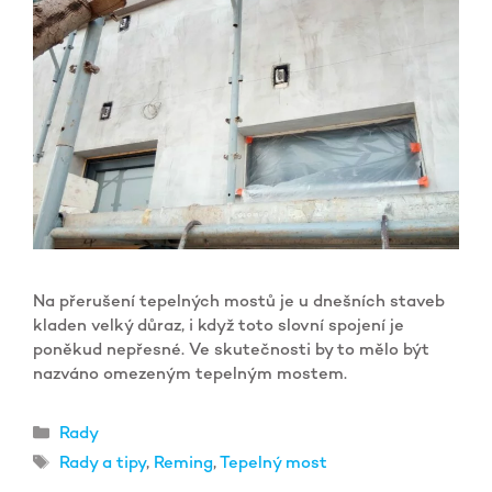
Na přerušení tepelných mostů je u dnešních staveb
kladen velký důraz, i když toto slovní spojení je
poněkud nepřesné. Ve skutečnosti by to mělo být
nazváno omezeným tepelným mostem.
Rubriky
Rady
Štítky
Rady a tipy
,
Reming
,
Tepelný most