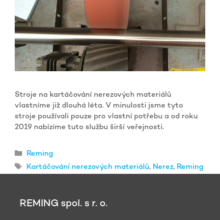
Stroje na kartáčování nerezových materiálů
vlastníme již dlouhá léta. V minulosti jsme tyto
stroje používali pouze pro vlastní potřebu a od roku
2019 nabízíme tuto službu širší veřejnosti.
Rubriky
Reming
Štítky
Kartáčování nerezových materiálů
,
Nerez
,
Reming
REMING spol. s r. o.