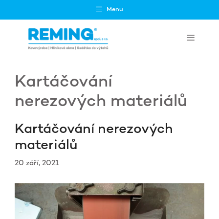
Přeskočit
Menu
na
obsah
Menu
Kartáčování
nerezových materiálů
Kartáčování nerezových
materiálů
20 září, 2021