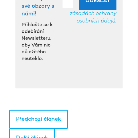
své obzory s
zásadách ochrany
námi!
osobních údajů
.
Přihlašte se k
odebírání
Newsletteru,
aby Vám nic
důležitého
neuteklo.
Předchozí článek