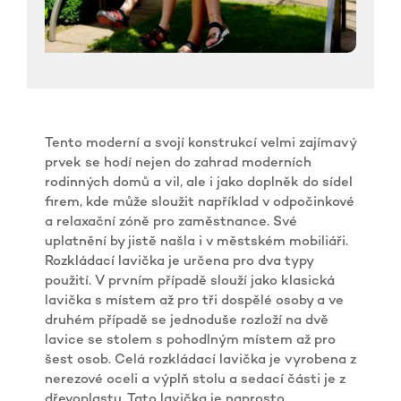
Tento moderní a svojí konstrukcí velmi zajímavý
prvek se hodí nejen do zahrad moderních
rodinných domů a vil, ale i jako doplněk do sídel
firem, kde může sloužit například v odpočinkové
a relaxační zóně pro zaměstnance. Své
uplatnění by jistě našla i v městském mobiliáři.
Rozkládací lavička je určena pro dva typy
použití. V prvním případě slouží jako klasická
lavička s místem až pro tři dospělé osoby a ve
druhém případě se jednoduše rozloží na dvě
lavice se stolem s pohodlným místem až pro
šest osob. Celá rozkládací lavička je vyrobena z
nerezové oceli a výplň stolu a sedací části je z
dřevoplastu. Tato lavička je naprosto