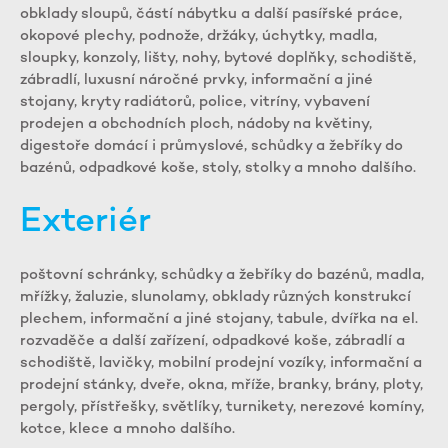
obklady sloupů, částí nábytku a další pasířské práce,
okopové plechy, podnože, držáky, úchytky, madla,
sloupky, konzoly, lišty, nohy, bytové doplňky, schodiště,
zábradlí, luxusní náročné prvky, informační a jiné
stojany, kryty radiátorů, police, vitríny, vybavení
prodejen a obchodních ploch, nádoby na květiny,
digestoře domácí i průmyslové, schůdky a žebříky do
bazénů, odpadkové koše, stoly, stolky a mnoho dalšího.
Exteriér
poštovní schránky, schůdky a žebříky do bazénů, madla,
mřížky, žaluzie, slunolamy, obklady různých konstrukcí
plechem, informační a jiné stojany, tabule, dvířka na el.
rozvaděče a další zařízení, odpadkové koše, zábradlí a
schodiště, lavičky, mobilní prodejní vozíky, informační a
prodejní stánky, dveře, okna, mříže, branky, brány, ploty,
pergoly, přístřešky, světlíky, turnikety, nerezové komíny,
kotce, klece a mnoho dalšího.