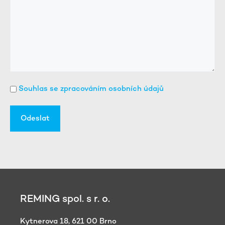
Souhlas se zpracováním osobních údajů
(Povinné)
REMING spol. s r. o.
Kytnerova 18, 621 00 Brno