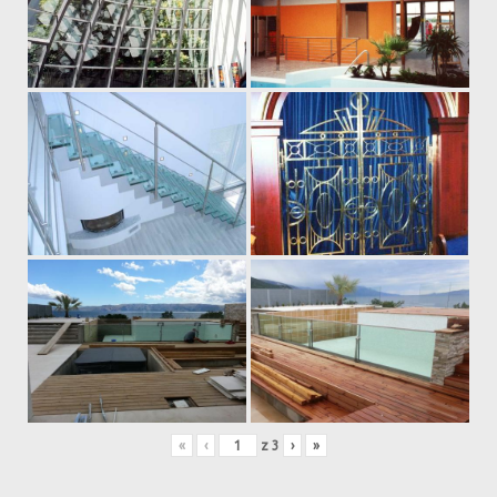
«
‹
z
3
›
»