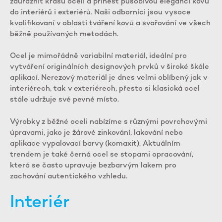
zdůraznit krásu oceli a přinést působivou eleganci kovu
do interiérů i exteriérů. Naši odborníci jsou vysoce
kvalifikovaní v oblasti tváření kovů a svařování ve všech
běžně používaných metodách.
Ocel je mimořádně variabilní materiál, ideální pro
vytváření originálních designových prvků v široké škále
aplikací. Nerezový materiál je dnes velmi oblíbený jak v
interiérech, tak v exteriérech, přesto si klasická ocel
stále udržuje své pevné místo.
Výrobky z běžné oceli nabízíme s různými povrchovými
úpravami, jako je žárové zinkování, lakování nebo
aplikace vypalovací barvy (komaxit). Aktuálním
trendem je také černá ocel se stopami opracování,
která se často upravuje bezbarvým lakem pro
zachování autentického vzhledu.
Interiér