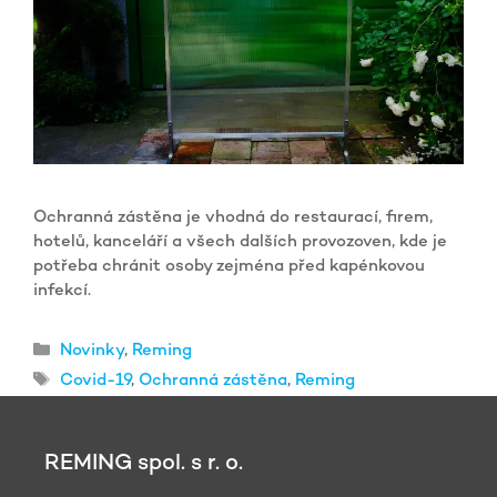
Ochranná zástěna je vhodná do restaurací, firem,
hotelů, kanceláří a všech dalších provozoven, kde je
potřeba chránit osoby zejména před kapénkovou
infekcí.
Rubriky
Novinky
,
Reming
Štítky
Covid-19
,
Ochranná zástěna
,
Reming
REMING spol. s r. o.