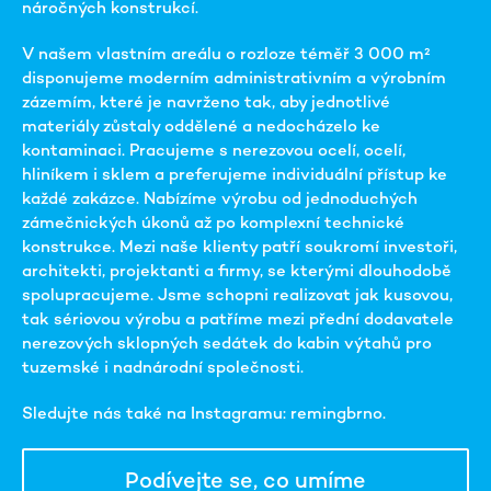
náročných konstrukcí.
V našem vlastním areálu o rozloze téměř 3 000 m²
disponujeme moderním administrativním a výrobním
zázemím, které je navrženo tak, aby jednotlivé
materiály zůstaly oddělené a nedocházelo ke
kontaminaci. Pracujeme s nerezovou ocelí, ocelí,
hliníkem i sklem a preferujeme individuální přístup ke
každé zakázce. Nabízíme výrobu od jednoduchých
zámečnických úkonů až po komplexní technické
konstrukce. Mezi naše klienty patří soukromí investoři,
architekti, projektanti a firmy, se kterými dlouhodobě
spolupracujeme. Jsme schopni realizovat jak kusovou,
tak sériovou výrobu a patříme mezi přední dodavatele
nerezových sklopných sedátek do kabin výtahů pro
tuzemské i nadnárodní společnosti.
Sledujte nás také na Instagramu: remingbrno.
Podívejte se, co umíme