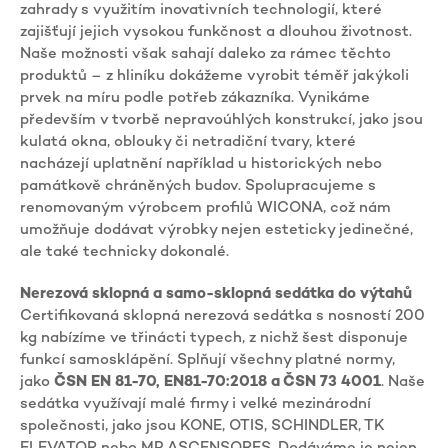
zahrady s využitím inovativních technologií, které
zajišťují jejich vysokou funkčnost a dlouhou životnost.
Naše možnosti však sahají daleko za rámec těchto
produktů – z hliníku dokážeme vyrobit téměř jakýkoli
prvek na míru podle potřeb zákazníka. Vynikáme
především v tvorbě nepravoúhlých konstrukcí, jako jsou
kulatá okna, oblouky či netradiční tvary, které
nacházejí uplatnění například u historických nebo
památkově chráněných budov. Spolupracujeme s
renomovaným výrobcem profilů WICONA, což nám
umožňuje dodávat výrobky nejen esteticky jedinečné,
ale také technicky dokonalé.
Nerezová sklopná a samo-sklopná sedátka do výtahů
Certifikovaná sklopná nerezová sedátka s nosností 200
kg nabízíme ve třinácti typech, z nichž šest disponuje
funkcí samosklápění. Splňují všechny platné normy,
jako
ČSN EN 81-70, EN81-70:2018 a ČSN 73 4001
. Naše
sedátka využívají malé firmy i velké mezinárodní
společnosti, jako jsou KONE, OTIS, SCHINDLER, TK