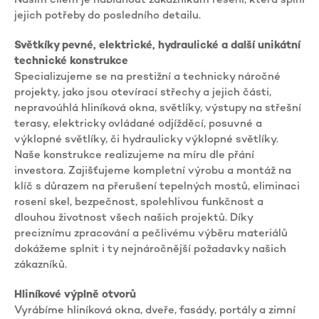
Naším cílem je nabídnout zákazníkům řešení, která splní
jejich potřeby do posledního detailu.
Světkíky pevné, elektrické, hydraulické a další unikátní
technické konstrukce
Specializujeme se na prestižní a technicky náročné
projekty, jako jsou otevírací střechy a jejich části,
nepravoúhlá hliníková okna, světlíky, výstupy na střešní
terasy, elektricky ovládané odjížděcí, posuvné a
výklopné světlíky, či hydraulicky výklopné světlíky.
Naše konstrukce realizujeme na míru dle přání
investora. Zajišťujeme kompletní výrobu a montáž na
klíč s důrazem na přerušení tepelných mostů, eliminaci
rosení skel, bezpečnost, spolehlivou funkčnost a
dlouhou životnost všech našich projektů. Díky
preciznímu zpracování a pečlivému výběru materiálů
dokážeme splnit i ty nejnáročnější požadavky našich
zákazníků.
Hliníkové výplně otvorů
Vyrábíme hliníková okna, dveře, fasády, portály a zimní