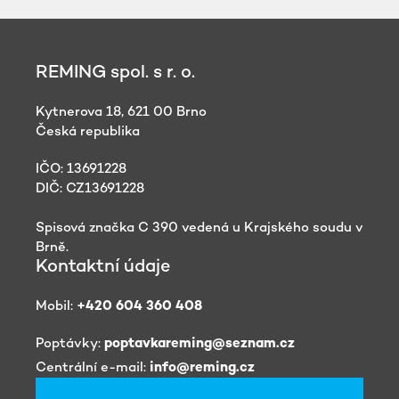
REMING spol. s r. o.
Kytnerova 18, 621 00 Brno
Česká republika
IČO: 13691228
DIČ: CZ13691228
Spisová značka C 390 vedená u Krajského soudu v
Brně.
Kontaktní údaje
Mobil:
+420 604 360 408
Poptávky:
poptavkareming@seznam.cz
Centrální e-mail:
info@reming.cz