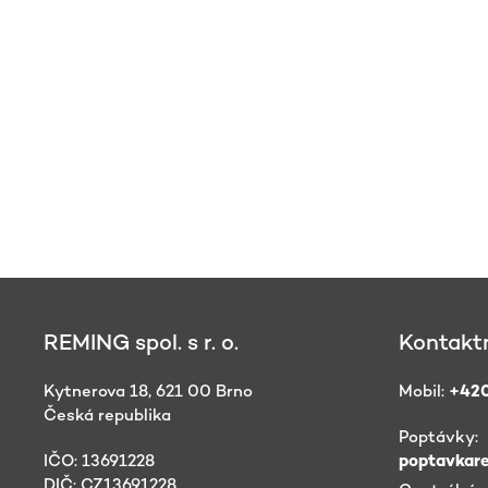
REMING spol. s r. o.
Kontaktn
Kytnerova 18, 621 00 Brno
Mobil:
+420
Česká republika
Poptávky:
IČO: 13691228
poptavkar
DIČ: CZ13691228