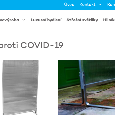
Úvod
Kontakt
Kar
vovýroba
Luxusní bydlení
Střešní světlíky
Hliní
proti COVID-19