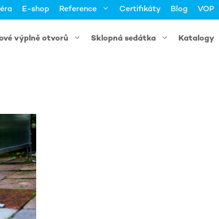
iéra
E-shop
Reference
Certifikáty
Blog
VOP
kové výplně otvorů
Sklopná sedátka
Katalogy