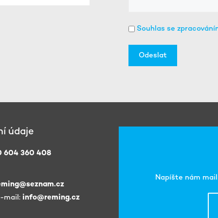
Souhlas se zpracování
(Povinné)
í údaje
 604 360 408
Napíšte nám mail 
eming@seznam.cz
e-mail:
info@reming.cz