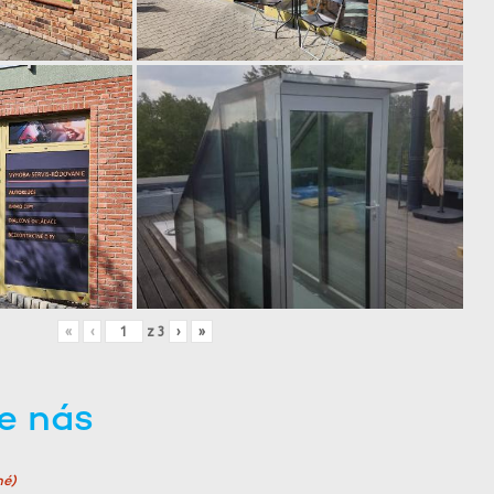
«
‹
z
3
›
»
e nás
né)