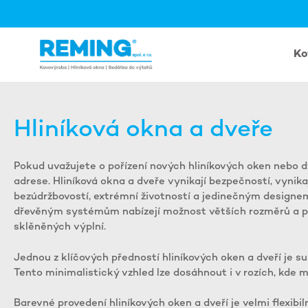
Přeskočit
na
obsah
Ko
Hliníková okna a dveře
Pokud uvažujete o pořízení nových hliníkových oken nebo dv
adrese. Hliníková okna a dveře vynikají bezpečností, vynikaj
bezúdržbovostí, extrémní životností a jedinečným designe
dřevěným systémům nabízejí možnost větších rozměrů a p
sklěněných výplní.
Jednou z klíčových předností hliníkových oken a dveří je su
Tento minimalistický vzhled lze dosáhnout i v rozích, kde 
Barevné provedení hliníkových oken a dveří je velmi flexibiln