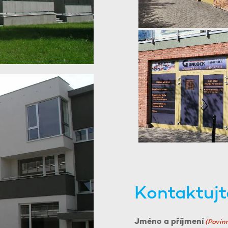
Kontaktujt
Jméno a příjmení
(Povin