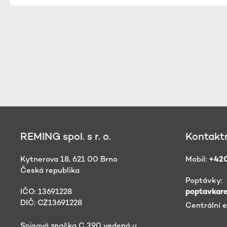
REMING spol. s r. o.
Kontaktn
Kytnerova 18, 621 00 Brno
Mobil:
+420
Česká republika
Poptávky:
IČO: 13691228
poptavkar
DIČ: CZ13691228
Centrální 
Spisová značka C 390 vedená u