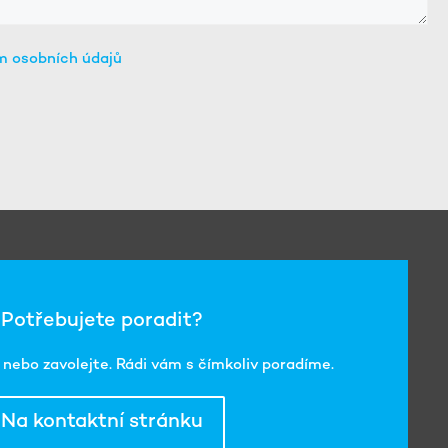
m osobních údajů
Potřebujete poradit?
nebo zavolejte. Rádi vám s čímkoliv poradíme.
Na kontaktní stránku