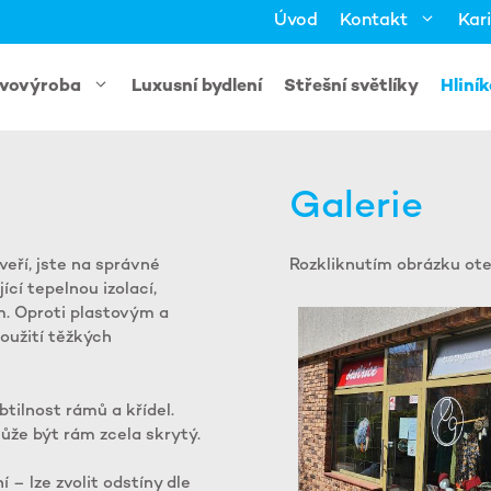
Úvod
Kontakt
Kar
vovýroba
Luxusní bydlení
Střešní světlíky
Hliní
Galerie
eří, jste na správné
Rozkliknutím obrázku ote
ící tepelnou izolací,
m. Oproti plastovým a
oužití těžkých
btilnost rámů a křídel.
může být rám zcela skrytý.
í – lze zvolit odstíny dle