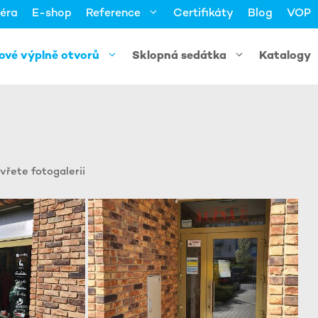
iéra
E-shop
Reference
Certifikáty
Blog
VOP
kové výplně otvorů
Sklopná sedátka
Katalogy
vřete fotogalerii