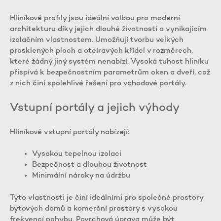
Hliníkové profily jsou ideální volbou pro moderní
architekturu díky jejich dlouhé životnosti a vynikajícím
izolačním vlastnostem. Umožňují tvorbu velkých
prosklených ploch a oteíravých křídel v rozměrech,
které žádný jiný systém nenabízí. Vysoká tuhost hliníku
přispívá k bezpečnostním parametrům oken a dveří, což
z nich činí spolehlivé řešení pro vchodové portály.
Vstupní portály a jejich výhody
Hliníkové vstupní portály nabízejí:
Vysokou tepelnou izolaci
Bezpečnost a dlouhou životnost
Minimální nároky na údržbu
Tyto vlastnosti je činí ideálními pro společné prostory
bytových domů a komerční prostory s vysokou
frekvencí pohybu. Povrchová úprava může být