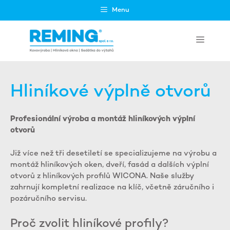
Přeskočit
Menu
na
obsah
Menu
Hliníkové výplně otvorů
Profesionální výroba a montáž hliníkových výplní
otvorů
Již více než tři desetiletí se specializujeme na výrobu a
montáž hliníkových oken, dveří, fasád a dalších výplní
otvorů z hliníkových profilů WICONA. Naše služby
zahrnují kompletní realizace na klíč, včetně záručního i
pozáručního servisu.
Proč zvolit hliníkové profily?