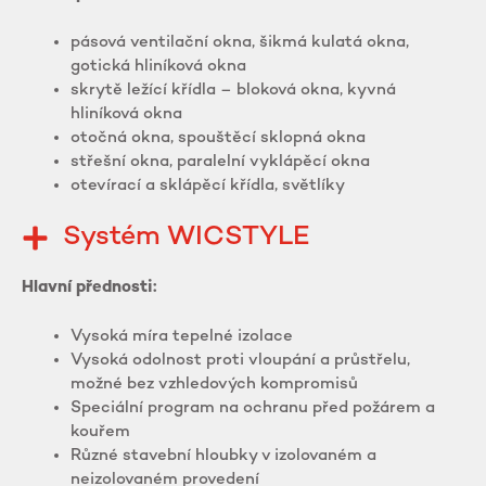
pásová ventilační okna, šikmá kulatá okna,
gotická hliníková okna
skrytě ležící křídla – bloková okna, kyvná
hliníková okna
otočná okna, spouštěcí sklopná okna
střešní okna, paralelní vyklápěcí okna
otevírací a sklápěcí křídla, světlíky
Systém WICSTYLE
Hlavní přednosti:
Vysoká míra tepelné izolace
Vysoká odolnost proti vloupání a průstřelu,
možné bez vzhledových kompromisů
Speciální program na ochranu před požárem a
kouřem
Různé stavební hloubky v izolovaném a
neizolovaném provedení