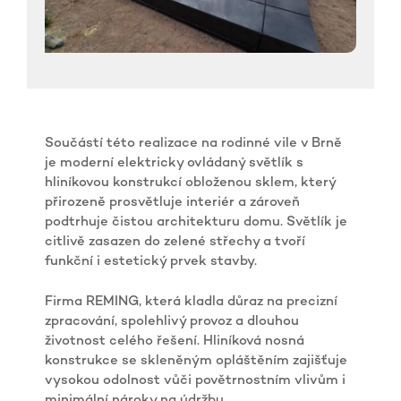
Součástí této realizace na rodinné vile v Brně
je moderní elektricky ovládaný světlík s
hliníkovou konstrukcí obloženou sklem, který
přirozeně prosvětluje interiér a zároveň
podtrhuje čistou architekturu domu. Světlík je
citlivě zasazen do zelené střechy a tvoří
funkční i estetický prvek stavby.
Firma REMING, která kladla důraz na precizní
zpracování, spolehlivý provoz a dlouhou
životnost celého řešení. Hliníková nosná
konstrukce se skleněným opláštěním zajišťuje
vysokou odolnost vůči povětrnostním vlivům i
minimální nároky na údržbu.