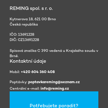
REMING spol. s r. o.
Kytnerova 18, 621 00 Brno
Česká republika
IČO: 13691228
DIČ: CZ13691228
Spisová značka C 390 vedená u Krajského soudu v
Brně.
Kontaktní údaje
Mobil:
+420 604 360 408
Poptávky:
poptavkareming@seznam.cz
Centrální e-mail:
info@reming.cz
Potřebujete poradit?