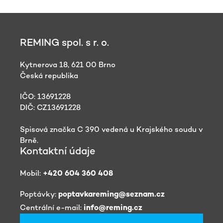
REMING spol. s r. o.
Kytnerova 18, 621 00 Brno
Česká republika
IČO: 13691228
DIČ: CZ13691228
Spisová značka C 390 vedená u Krajského soudu v
Brně.
Kontaktní údaje
Mobil:
+420 604 360 408
Poptávky:
poptavkareming@seznam.cz
Centrální e-mail:
info@reming.cz