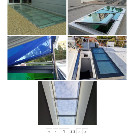
«
‹
z
2
›
»