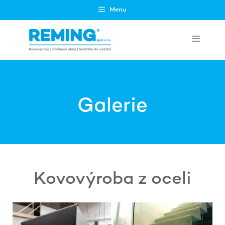
Přeskočit
Menu
na
obsah
Menu
Galerie
Kovovýroba z oceli