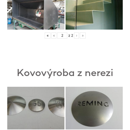
«
‹
z
2
›
»
Kovovýroba z nerezi