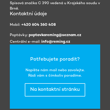
Spisová značka C 390 vedená u Krajského soudu v
Brně.
Kontaktní údaje
Mobil:
+420 604 360 408
Poptávky:
poptavkareming@seznam.cz
Centrální e-mail:
info@reming.cz
Potřebujete poradit?
Napíšte nám mail nebo zavolejte.
Rádi vám s čímkoliv poradíme.
Na kontaktní stránku