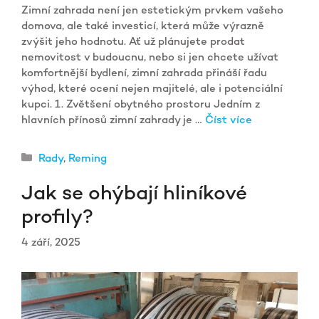
Zimní zahrada není jen estetickým prvkem vašeho
domova, ale také investicí, která může výrazně
zvýšit jeho hodnotu. Ať už plánujete prodat
nemovitost v budoucnu, nebo si jen chcete užívat
komfortnější bydlení, zimní zahrada přináší řadu
výhod, které ocení nejen majitelé, ale i potenciální
kupci. 1. Zvětšení obytného prostoru Jedním z
hlavních přínosů zimní zahrady je …
Číst více
Rubriky
Rady
,
Reming
Jak se ohýbají hliníkové
profily?
4 září, 2025