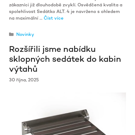
zákazníci již dlouhodobě zvyklí. Osvědčená kvalita a
spolehlivost Sedátko ALT. 4 je navrženo s ohledem
na maximální …
Číst více
Rubriky
Novinky
Rozšířili jsme nabídku
sklopných sedátek do kabin
výtahů
30 října, 2025