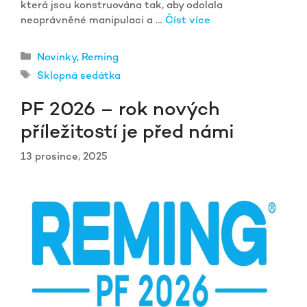
která jsou konstruována tak, aby odolala
neoprávněné manipulaci a …
Číst více
Rubriky
Novinky
,
Reming
Štítky
Sklopná sedátka
PF 2026 – rok nových
příležitostí je před námi
13 prosince, 2025