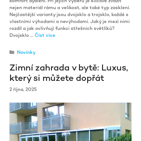
komfort bydlení. Při jejich výběru je klíčové zvážit
nejen materiál rámu a velikost, ale také typ zasklení.
Nejčastější varianty jsou dvojsklo a trojsklo, každé s
vlastními výhodami a nevýhodami. Jaký je mezi nimi
rozdíl a jak ovlivňují funkci střešních světlíků?
Dvojsklo …
Číst více
Rubriky
Novinky
Zimní zahrada v bytě: Luxus,
který si můžete dopřát
2 října, 2025