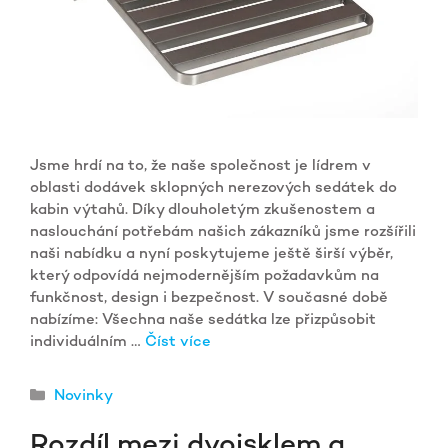
Jsme hrdí na to, že naše společnost je lídrem v
oblasti dodávek sklopných nerezových sedátek do
kabin výtahů. Díky dlouholetým zkušenostem a
naslouchání potřebám našich zákazníků jsme rozšířili
naši nabídku a nyní poskytujeme ještě širší výběr,
který odpovídá nejmodernějším požadavkům na
funkčnost, design i bezpečnost. V současné době
nabízíme: Všechna naše sedátka lze přizpůsobit
individuálním …
Číst více
Rubriky
Novinky
Rozdíl mezi dvojsklem a