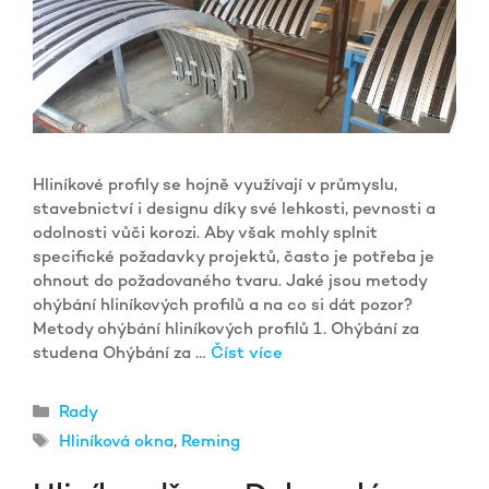
Hliníkové profily se hojně využívají v průmyslu,
stavebnictví i designu díky své lehkosti, pevnosti a
odolnosti vůči korozi. Aby však mohly splnit
specifické požadavky projektů, často je potřeba je
ohnout do požadovaného tvaru. Jaké jsou metody
ohýbání hliníkových profilů a na co si dát pozor?
Metody ohýbání hliníkových profilů 1. Ohýbání za
studena Ohýbání za …
Číst více
Rubriky
Rady
Štítky
Hliníková okna
,
Reming