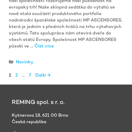
naší společnosti: rozšiřujeme naši působnost na
evropský trh! Naše sklopná sedátka do výtahů se
nově stala součástí produktového portfolia
nadnárodní španělské společnosti MP ASCENSORES,
která je jedním z předních hráčů na trhu výtahových
systémů. Tato spolupráce nám otevírá dveře do
všech států Evropy. Společnost MP ASCENSORES
působí ve …
Číst více
Rubriky
Novinky
Stránka
Stránka
Stránka
1
2
…
7
Další
→
REMING spol. s r. o.
Kytnerova 18, 621 00 Brno
Česká republika