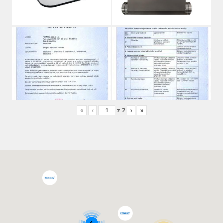
«
‹
z
2
›
»
4