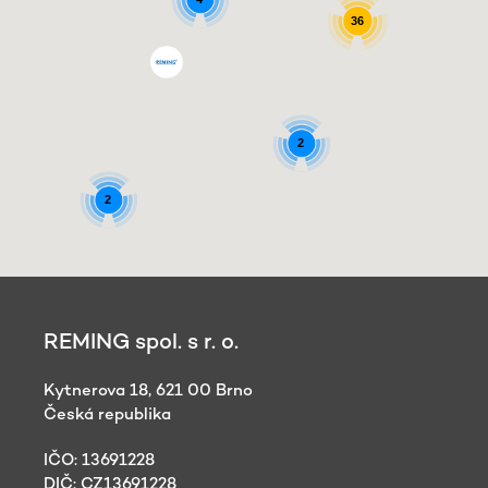
36
2
2
REMING spol. s r. o.
Kytnerova 18, 621 00 Brno
Česká republika
IČO: 13691228
DIČ: CZ13691228