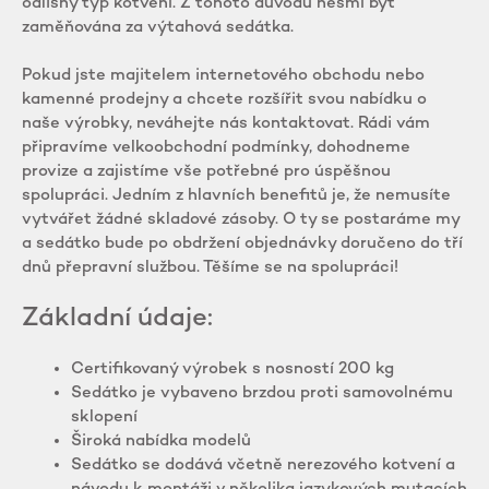
odlišný typ kotvení. Z tohoto důvodu nesmí být
zaměňována za výtahová sedátka.
Pokud jste majitelem internetového obchodu nebo
kamenné prodejny a chcete rozšířit svou nabídku o
naše výrobky, neváhejte nás kontaktovat. Rádi vám
připravíme velkoobchodní podmínky, dohodneme
provize a zajistíme vše potřebné pro úspěšnou
spolupráci. Jedním z hlavních benefitů je, že nemusíte
vytvářet žádné skladové zásoby. O ty se postaráme my
a sedátko bude po obdržení objednávky doručeno do tří
dnů přepravní službou. Těšíme se na spolupráci!
Základní údaje:
Certifikovaný výrobek s nosností 200 kg
Sedátko je vybaveno brzdou proti samovolnému
sklopení
Široká nabídka modelů
Sedátko se dodává včetně nerezového kotvení a
návodu k montáži v několika jazykových mutacích