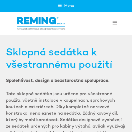
Přeskočit
Menu
na
obsah
Menu
Sklopná sedátka k
všestrannému použití
Spolehlivost, design a bezstarostná spolupráce.
Tato sklopná sedátka jsou určena pro všestranné
použití, včetně instalace v koupelnách, sprchových
koutech a exteriérech. Díky kompletně nerezové
konstrukci nenaleznete na sedátku žádný kovový díl,
který by mohl korodovat. Sedátka designově vycházejí
ze sedátek určených pro kabiny výtahů, avšak využívají