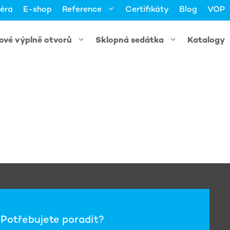
iéra
E-shop
Reference
Certifikáty
Blog
VOP
kové výplně otvorů
Sklopná sedátka
Katalogy
Potřebujete poradit?