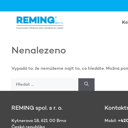
Přeskočit
na
obsah
Ko
Nenalezeno
Vypadá to, že nemůžeme najít to, co hledáte. Možná po
Hledat:
REMING spol. s r. o.
Kontaktn
Kytnerova 18, 621 00 Brno
Mobil:
+420
Česká republika