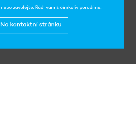
nebo zavolejte. Rádi vám s čímkoliv poradíme.
Na kontaktní stránku