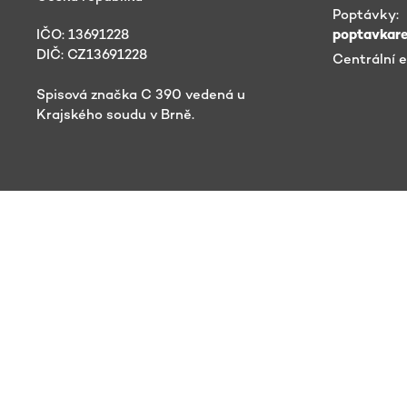
Poptávky:
IČO: 13691228
poptavkar
DIČ: CZ13691228
Centrální 
Spisová značka C 390 vedená u
Krajského soudu v Brně.