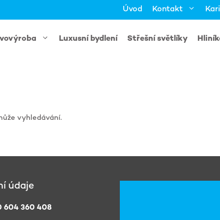
Úvod
Kontakt
Kar
vovýroba
Luxusní bydlení
Střešní světlíky
Hliní
může vyhledávání.
í údaje
 604 360 408