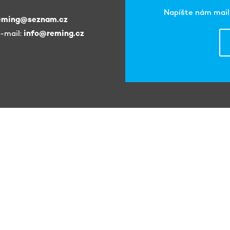
Napíšte nám mail 
eming@seznam.cz
e-mail:
info@reming.cz